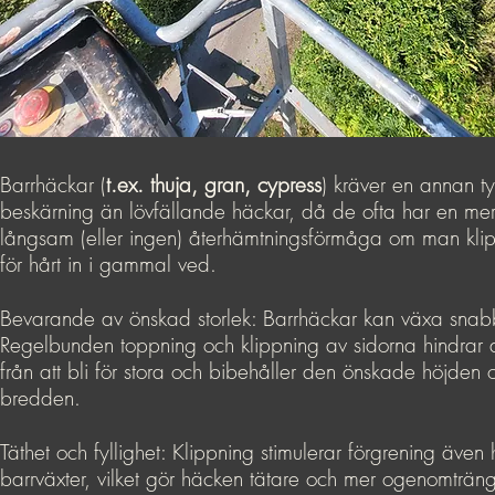
Barrhäckar (
t.ex. thuja, gran, cypress
) kräver en annan t
beskärning än lövfällande häckar, då de ofta har en me
långsam (eller ingen) återhämtningsförmåga om man kli
för hårt in i gammal ved.
Bevarande av önskad storlek: Barrhäckar kan växa snab
Regelbunden toppning och klippning av sidorna hindrar
från att bli för stora och bibehåller den önskade höjden 
bredden.
Täthet och fyllighet: Klippning stimulerar förgrening även 
barrväxter, vilket gör häcken tätare och mer ogenomträng