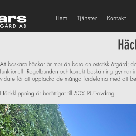
Hem
Tjänster
Kontakt
Häc
Att beskära häckar är mer än bara en estetisk åtgärd; de
funktionell. Regelbunden och korrekt beskärning gynnar 
vidare för att upptäcka de många fördelarna med att bes
Häckklippning är berättigat till 50% RUT-avdrag.