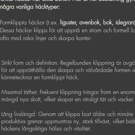
några vanliga häcktyper:
Formklippta häckar (t.ex.
liguster, avenbok, bok, idegran
Dessa häckar klipps för att uppnå en stram och formell l
ofta med raka linjer och skarpa kanter.
Strikt form och definition: Regelbunden klippning är avg
för att upprätthålla den skarpa och välvårdade formen 
kännetecknar en formklippt häck.
Maximal täthet: Frekvent klippning tvingar fram en enorm
mängd nya skott, vilket skapar en otroligt tät och vacker
Lång livslängd: Genom att klippa bort äldre och mindre
produktiva grenar uppmuntras ny, stark tillväxt, vilket bidra
häckens långsiktiga hälsa och vitalitet.