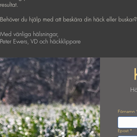
resultat.
Behöver du hjälp med att beskära din häck eller buskar? K
Med vänliga hälsningar,
Peter Ewers, VD och häckklippare
Hö
Förnamn
Epost
*