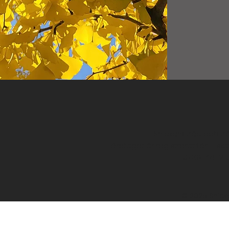
Snickars träd och t
Företaget är registrerat för F-
0739-46 12 
© 2025 Snick