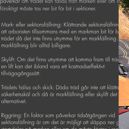
påverkar
om trädet kan fällas från marken eller om det
försiktigt måste tas ner bit för bit i sektioner.
Mark- eller sektionsfällning: Klättrande sektionsfällning i
att arboristen tillsammans med en markman bit för bit tar
trädet då det inte finns utrymme för en markfällning. En
markfällning blir alltid billigare.
Skylift: Om det finns utrymme att komma fram till trädet
en lift kan det ibland vara ett kostnadseffektivt
tillvägagångssätt.
Trädets hälsa och skick: Döda träd går inte att klättra i a
säkerhetsskäl och då är markfällning eller skylift det end
alternativet.
Riggning: En faktor som påverkar tidsåtgången vid
sektionsfällning är om det är möjligt att släppa ner gren