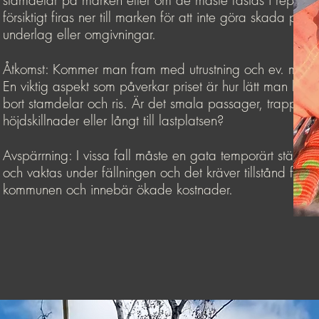
stamdelar på marken eller om de måste fästas i rep och
försiktigt firas ner till marken för att inte göra skada på
underlag eller omgivningar.
Åtkomst: Kommer man fram med utrustning och ev. mask
En viktig aspekt som påverkar priset är hur lätt man kan f
bort stamdelar och ris. Är det smala passager, trappor,
höjdskillnader eller långt till lastplatsen?
Avspärrning: I vissa fall måste en gata temporärt stänga
och vaktas under fällningen och det kräver tillstånd från
kommunen och innebär ökade kostnader.